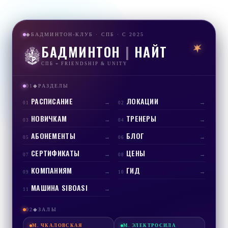
БАДМИНТОН-КЛУБ · СПБ · С 2025
◆
БАДМИНТОН
|
НАЙТ
СПБ ⌁ FRIENDSHIP & UNITY
01
РАЗДЕЛЫ
◆
РАСПИСАНИЕ
ЛОКАЦИИ
→
→
01
02
НОВИЧКАМ
ТРЕНЕРЫ
→
→
03
04
АБОНЕМЕНТЫ
БЛОГ
→
→
05
06
СЕРТИФИКАТЫ
ЦЕНЫ
→
→
07
08
КОМПАНИЯМ
ГИД
→
→
09
10
МАШИНА SIBOASI
→
11
02
ЗАЛЫ
◆
М.
ЧКАЛОВСКАЯ
М.
ЭЛЕКТРОСИЛА