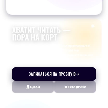
22-24 фунта.
4 августа 2026 г.
5 мин
ХВАТИТ ЧИТАТЬ —
ПОРА НА КОРТ
Запишитесь на пробную и проверьте
теорию на практике. А чтобы не
пропускать статьи — подпишитесь на
нас.
ЗАПИСАТЬСЯ НА ПРОБНУЮ
Д
Дзен
Telegram