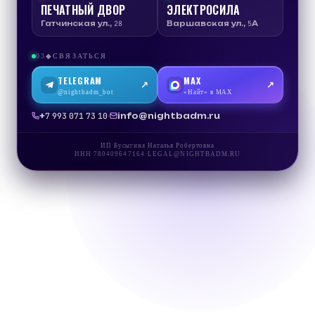
ПЕЧАТНЫЙ ДВОР
ЭЛЕКТРОСИЛА
Гатчинская ул., 28
Варшавская ул., 5А
03
СВЯЗАТЬСЯ
◆
TELEGRAM
MAX
↗
↗
@nightbadm_bot
«Найт» в MAX
·
info@nightbadm.ru
+7 993 071 73 10
ИП Бусыгина Наталья Робертовна
ИНН
780409647164
·
LEGAL@NIGHTBADM.RU