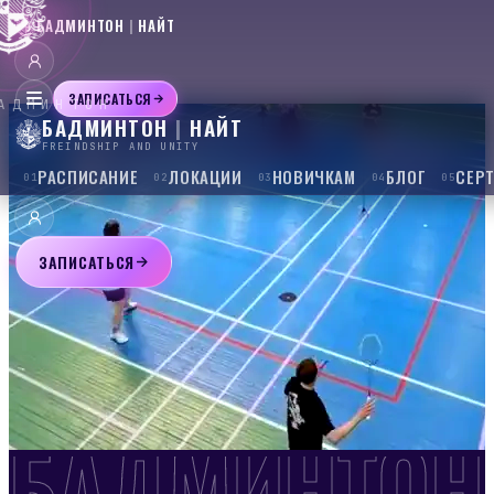
БАДМИНТОН
|
НАЙТ
ЗАПИСАТЬСЯ
АДМИНТОН
БАДМИНТОН
|
НАЙТ
FREINDSHIP AND UNITY
РАСПИСАНИЕ
ЛОКАЦИИ
НОВИЧКАМ
БЛОГ
СЕР
01
02
03
04
05
ЗАПИСАТЬСЯ
БАДМИНТОН