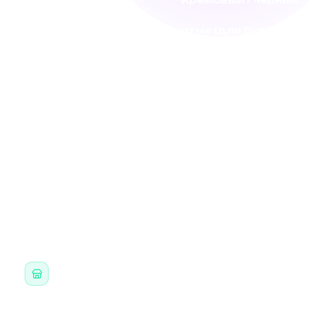
Цвет
Кремовый / чёрный
Боковые карманы
Сетчатые (для бутылок)
ОСОБЕННОСТИ
Два основных отделения — ракетки и
одежда не перемешиваются
Отдельный карман для кроссовок
Сетчатые карманы для бутылок по
бокам
Мягкие вентилируемые лямки для
долгой носки
КАК ПОЛУЧИТЬ
Самовывоз в клубе
0 ₽
НА ТРЕНИРОВКЕ ИЛИ НА РЕСЕПШЕНЕ ЗАЛА
Описание и комплектация