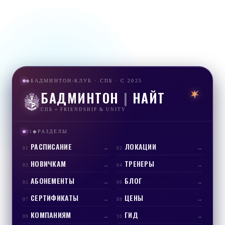
БАДМИНТОН-КЛУБ · СПБ · С 2025
◆
БАДМИНТОН
|
НАЙТ
СПБ ⌁ FRIENDSHIP & UNITY
01
РАЗДЕЛЫ
◆
РАСПИСАНИЕ
ЛОКАЦИИ
→
→
01
02
НОВИЧКАМ
ТРЕНЕРЫ
→
→
03
04
АБОНЕМЕНТЫ
БЛОГ
→
→
05
06
СЕРТИФИКАТЫ
ЦЕНЫ
→
→
07
08
КОМПАНИЯМ
ГИД
→
→
09
10