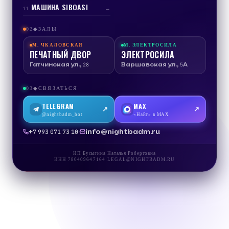
МАШИНА SIBOASI
→
11
02
ЗАЛЫ
◆
М.
ЧКАЛОВСКАЯ
М.
ЭЛЕКТРОСИЛА
ПЕЧАТНЫЙ ДВОР
ЭЛЕКТРОСИЛА
Гатчинская ул., 28
Варшавская ул., 5А
03
СВЯЗАТЬСЯ
◆
TELEGRAM
MAX
↗
↗
@nightbadm_bot
«Найт» в MAX
·
info@nightbadm.ru
+7 993 071 73 10
ИП Бусыгина Наталья Робертовна
ИНН
780409647164
·
LEGAL@NIGHTBADM.RU