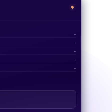
→
→
→
→
→