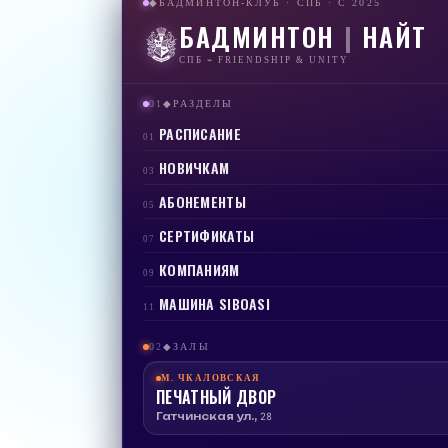
БАДМИНТОН-КЛУБ · СПБ · С 2025
◆
БАДМИНТОН
|
НАЙТ
СПБ ⌁ FRIENDSHIP & UNITY
01
РАЗДЕЛЫ
◆
РАСПИСАНИЕ
01
НОВИЧКАМ
03
АБОНЕМЕНТЫ
05
СЕРТИФИКАТЫ
07
КОМПАНИЯМ
09
МАШИНА SIBOASI
11
02
ЗАЛЫ
◆
М.
ЧКАЛОВСКАЯ
ПЕЧАТНЫЙ ДВОР
Гатчинская ул., 28