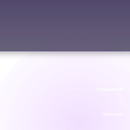
Малина
Бордовый
L
Унисекс