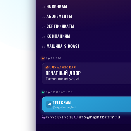
НОВИЧКАМ
03
АБОНЕМЕНТЫ
05
СЕРТИФИКАТЫ
07
КОМПАНИЯМ
09
МАШИНА SIBOASI
11
02
ЗАЛЫ
◆
М.
ЧКАЛОВСКАЯ
ПЕЧАТНЫЙ ДВОР
Гатчинская ул., 28
03
СВЯЗАТЬСЯ
◆
TELEGRAM
@nightbadm_bot
·
info@nightbadm.ru
+7 993 071 73 10