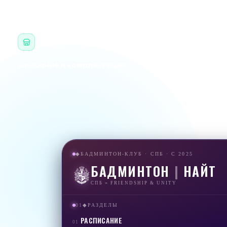
КАК ПОЛУЧИТЬ
Самовывоз в клубе
НА ТРЕНИРОВКЕ ИЛИ НА РЕСЕПШЕНЕ ЗАЛА
Описание и комплектация
БАДМИНТОН-КЛУБ · СПБ · С 2025
◆
БАДМИНТОН
|
НАЙТ
СПБ ⌁ FRIENDSHIP & UNITY
01
РАЗДЕЛЫ
◆
РАСПИСАНИЕ
01