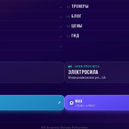
ТРЕНЕРЫ
→
04
БЛОГ
→
06
ЦЕНЫ
→
08
ГИД
→
10
→
М.
ЭЛЕКТРОСИЛА
ЭЛЕКТРОСИЛА
Варшавская ул., 5А
MAX
↗
«Найт» в MAX
ИП Бусыгина Наталья Робертовна