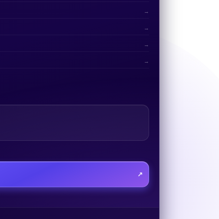
→
→
→
→
↗