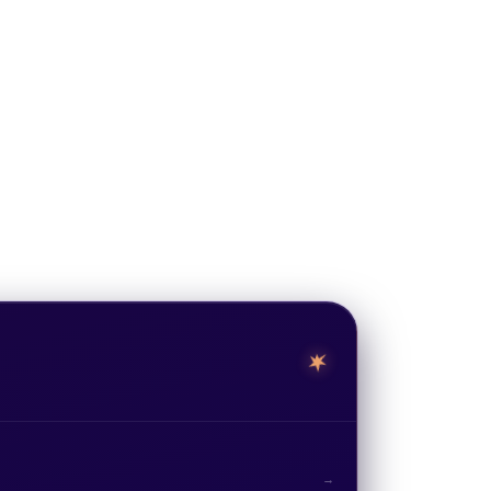
0 ₽
→