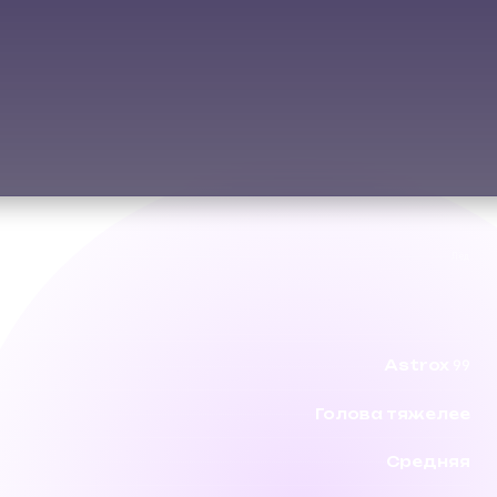
Лёд
Astrox 99
Голова тяжелее
Средняя