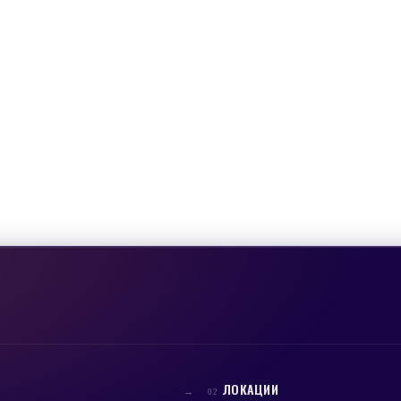
ЛОКАЦИИ
→
02