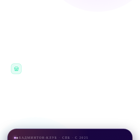
Дышащий состав
Принт воланчик с цветами
Крой унисекс
КАК ПОЛУЧИТЬ
Самовывоз в клубе
0 ₽
НА ТРЕНИРОВКЕ ИЛИ НА РЕСЕПШЕНЕ ЗАЛА
Описание и комплектация
БАДМИНТОН-КЛУБ · СПБ · С 2025
◆