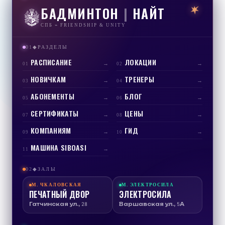
БАДМИНТОН
|
НАЙТ
СПБ ⌁ FRIENDSHIP & UNITY
01
РАЗДЕЛЫ
◆
РАСПИСАНИЕ
ЛОКАЦИИ
→
→
01
02
НОВИЧКАМ
ТРЕНЕРЫ
→
→
03
04
АБОНЕМЕНТЫ
БЛОГ
→
→
05
06
СЕРТИФИКАТЫ
ЦЕНЫ
→
→
07
08
КОМПАНИЯМ
ГИД
→
→
09
10
МАШИНА SIBOASI
→
11
02
ЗАЛЫ
◆
М.
ЧКАЛОВСКАЯ
М.
ЭЛЕКТРОСИЛА
ПЕЧАТНЫЙ ДВОР
ЭЛЕКТРОСИЛА
Гатчинская ул., 28
Варшавская ул., 5А