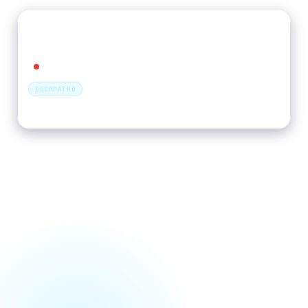
СШОР №1 КАЛИНИНСКОГО РАЙОНА
Гражданский просп., 7, лит. А
Академическая
БЕСПЛАТНО
Запись по телефону
БАДМИНТОН В ДРУГИХ РАЙОНАХ
СПБ
Петроградский
Московский
Центральный
Василеостровский
Приморский
Невский
Выборгский
Фрунзенский
Кировский
Пушкинский