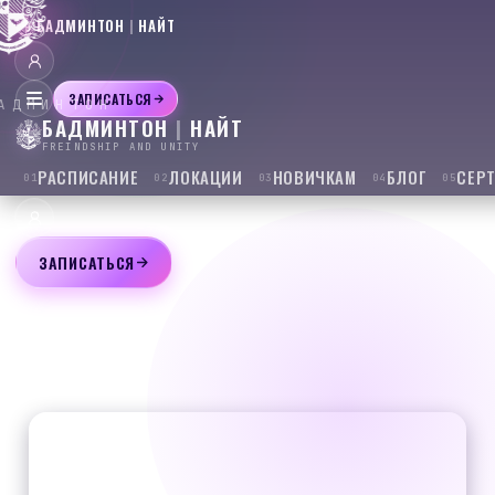
БАДМИНТОН
|
НАЙТ
ЗАПИСАТЬСЯ
АДМИНТОН
БАДМИНТОН
|
НАЙТ
Главная
/
Гид
/
Калининский
район
БАДМИНТОН В
FREINDSHIP AND UNITY
РАСПИСАНИЕ
ЛОКАЦИИ
НОВИЧКАМ
БЛОГ
СЕР
01
02
03
04
05
КАЛИНИНСКОМ
РАЙОНЕ
3
ЗАПИСАТЬСЯ
места
, где можно поиграть в бадминтон: аренда кортов,
игровые и групповые тренировки, секции. Выбирайте
площадку рядом с домом или работой.
АРЕНДА КОРТОВ
АЛЕКСЕЕВ BADMINTON
пр. Раевского, 16