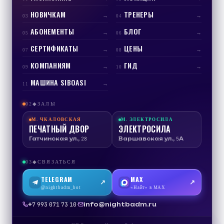
НОВИЧКАМ
ТРЕНЕРЫ
→
→
03
04
АБОНЕМЕНТЫ
БЛОГ
→
→
05
06
СЕРТИФИКАТЫ
ЦЕНЫ
→
→
07
08
КОМПАНИЯМ
ГИД
→
→
09
10
МАШИНА SIBOASI
→
11
02
ЗАЛЫ
◆
М.
ЧКАЛОВСКАЯ
М.
ЭЛЕКТРОСИЛА
ПЕЧАТНЫЙ ДВОР
ЭЛЕКТРОСИЛА
Гатчинская ул., 28
Варшавская ул., 5А
03
СВЯЗАТЬСЯ
◆
TELEGRAM
MAX
↗
↗
@nightbadm_bot
«Найт» в MAX
·
info@nightbadm.ru
+7 993 071 73 10